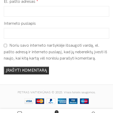
El. pašto adresas
*
Interneto puslapis
Noriu savo interneto naršyklėje išsaugoti vardą, el.
pašto adresą ir interneto puslapį, kad jų nebereiktų įvesti iš
naujo, kai kitą kartą vėl norėsiu parašyti komentarą.
PETRAS VAITIEKŪNAS © 2023. Visos teisės saugomos.
0