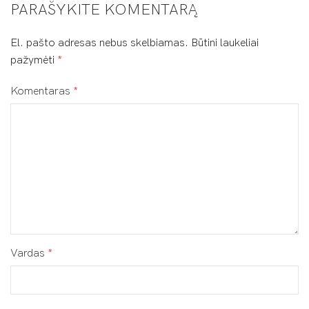
PARAŠYKITE KOMENTARĄ
El. pašto adresas nebus skelbiamas.
Būtini laukeliai
pažymėti
*
Komentaras
*
Vardas
*