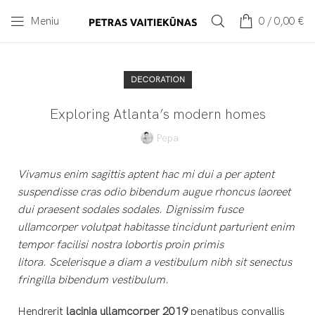
Meniu
0
/
0,00
€
DECORATION
Exploring Atlanta’s modern homes
Pepa
Vivamus enim sagittis aptent hac mi dui a per aptent
suspendisse cras odio bibendum augue rhoncus laoreet
dui praesent sodales sodales. Dignissim fusce
ullamcorper volutpat habitasse tincidunt parturient enim
tempor facilisi nostra lobortis proin primis
litora. Scelerisque a diam a vestibulum nibh sit senectus
fringilla bibendum vestibulum.
Hendrerit
lacinia ullamcorper 2019
penatibus convallis