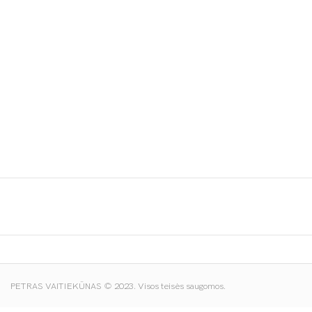
Spustelėkite norėdami padidinti
PETRAS VAITIEKŪNAS © 2023. Visos teisės saugomos.