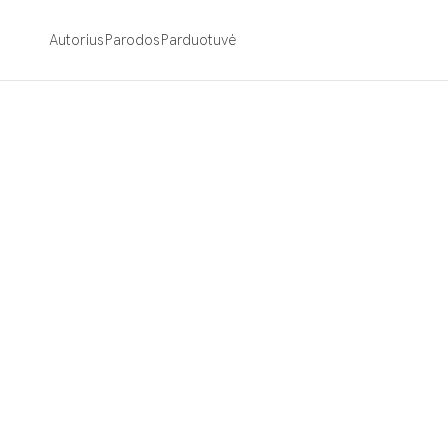
Autorius
Parodos
Parduotuvė