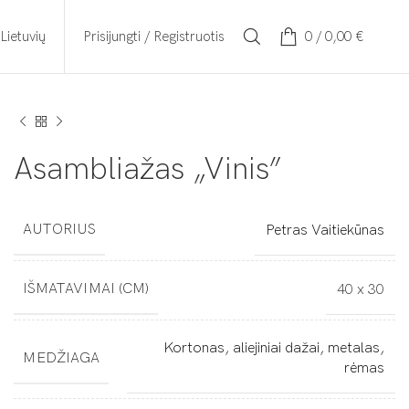
Prisijungti / Registruotis
0
/
0,00
€
Lietuvių
Asambliažas „Vinis”
AUTORIUS
Petras Vaitiekūnas
IŠMATAVIMAI (CM)
40 x 30
Kortonas, aliejiniai dažai, metalas,
MEDŽIAGA
rėmas