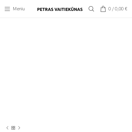
Meniu
0
/
0,00
€
Spustelėkite norėdami padidinti