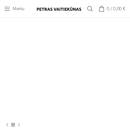
Meniu
0
/
0,00
€
Spustelėkite norėdami padidinti