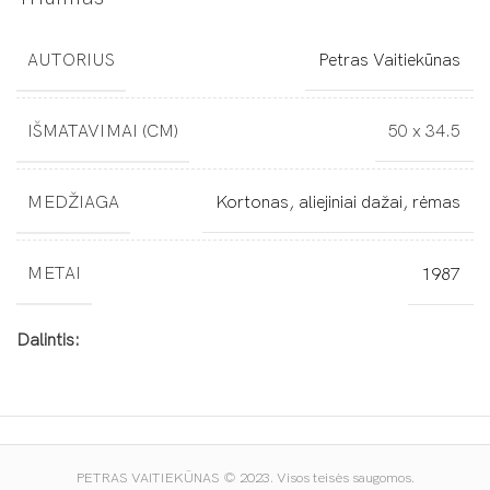
AUTORIUS
Petras Vaitiekūnas
IŠMATAVIMAI (CM)
50 x 34.5
MEDŽIAGA
Kortonas, aliejiniai dažai, rėmas
METAI
1987
Dalintis:
PETRAS VAITIEKŪNAS © 2023. Visos teisės saugomos.