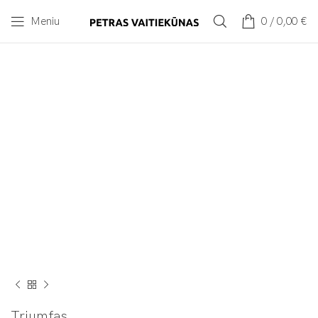
Meniu
0
/
0,00
€
HOT
Spustelėkite norėdami padidinti
Triumfas