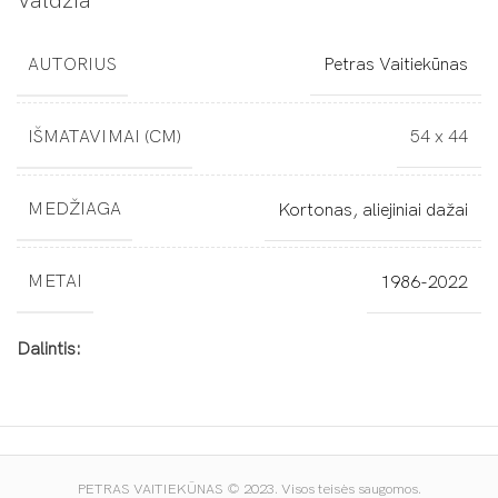
Valdžia
AUTORIUS
Petras Vaitiekūnas
IŠMATAVIMAI (CM)
54 x 44
MEDŽIAGA
Kortonas, aliejiniai dažai
METAI
1986-2022
Dalintis:
PETRAS VAITIEKŪNAS © 2023. Visos teisės saugomos.