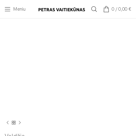
Meniu
0
/
0,00
€
Spustelėkite norėdami padidinti