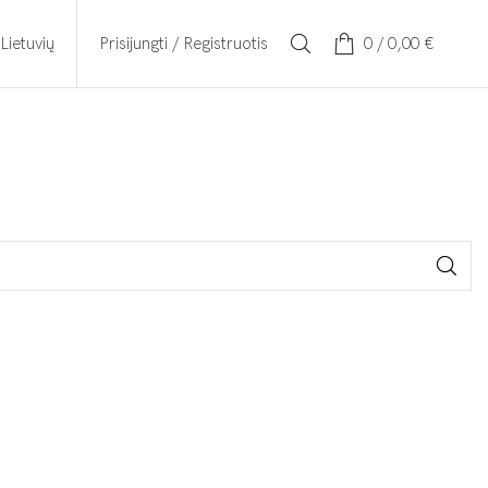
Prisijungti / Registruotis
0
/
0,00
€
Lietuvių