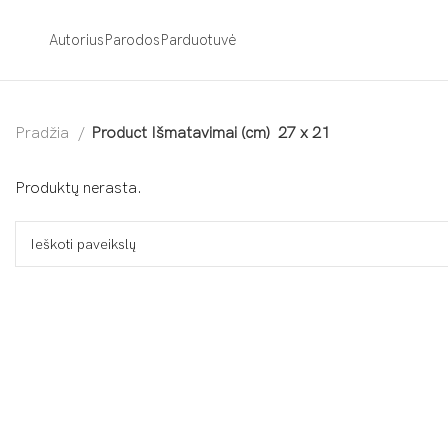
Autorius
Parodos
Parduotuvė
Pradžia
Product Išmatavimai (cm)
27 x 21
Produktų nerasta.