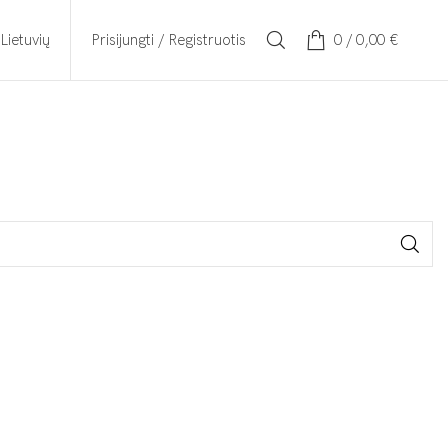
Prisijungti / Registruotis
0
/
0,00
€
Lietuvių