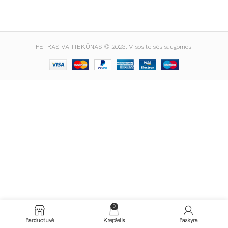
PETRAS VAITIEKŪNAS © 2023. Visos teisės saugomos.
0
Parduotuvė
Krepšelis
Paskyra