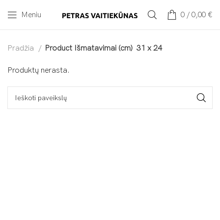
Meniu
0
/
0,00
€
Pradžia
Product Išmatavimai (cm)
31 x 24
Produktų nerasta.