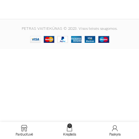
PETRAS VAITIEKŪNAS © 2023. Visos teisės saugomos.
0
Parduotuvė
Krepšelis
Paskyra