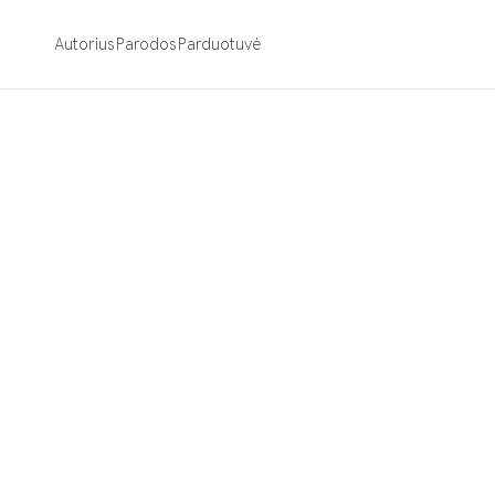
Autorius
Parodos
Parduotuvė