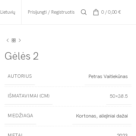
Prisijungti / Registruotis
0
/
0,00
€
Lietuvių
Gėlės 2
AUTORIUS
Petras Vaitiekūnas
IŠMATAVIMAI (CM)
50×38.5
MEDŽIAGA
Kortonas, aliejiniai dažai
METAI
2023