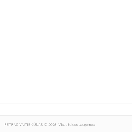
Spustelėkite norėdami padidinti
PETRAS VAITIEKŪNAS © 2023. Visos teisės saugomos.